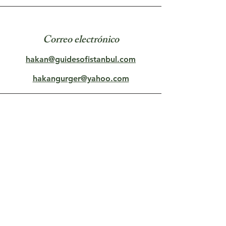
Correo electrónico
hakan@guidesofistanbul.com
hakangurger@yahoo.com
Medios Sociales
Copyright ©
2005-2024
Guides of
Istanbul. Todos los
derechos.reservados.