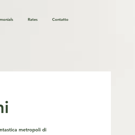
imonials
Rates
Contatto
ni
antastica metropoli di