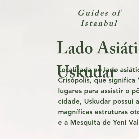
Guides of
Istanbul
Lado Asiáti
Uskudar
Localizada no lado asiát
Crisópolis, que signifi
lugares para assistir o p
cidade, Uskudar possui 
magníficas estruturas o
e a Mesquita de Yeni Val