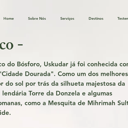
Home
Sobre Nós
Serviços
Destinos
Teste
co -
ico do Bósforo, Uskudar já foi conhecida c
ca "Cidade Dourada". Como um dos melhores
ôr do sol por trás da silhueta majestosa da
a lendária Torre da Donzela e algumas
tomanas, como a Mesquita de Mihrimah Sul
ide.