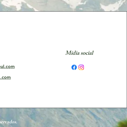
Mídia social
bul.com
o.com
servados.