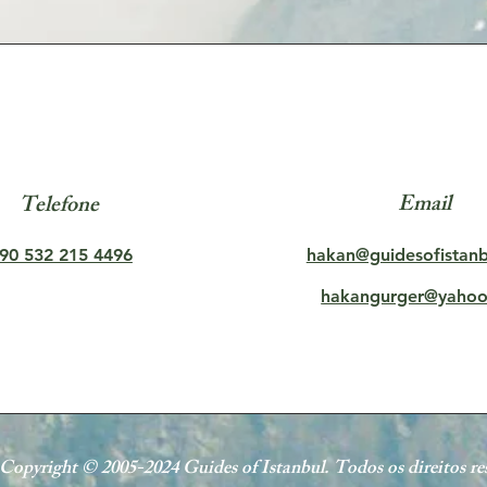
Email
Telefone
90 532 215 4496
hakan@guidesofistan
hakangurger@yaho
Copyright © 2005-2024 Guides of Istanbul. Todos os direitos re