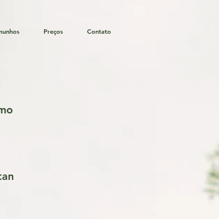
munhos
Preços
Contato
omo
tan