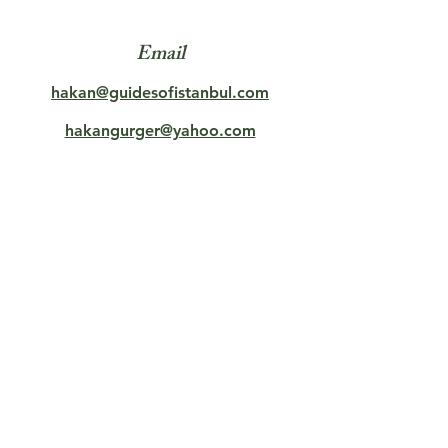
Email
hakan@guidesofistanbul.com
hakangurger@yahoo.com
Mídia social
Copyright ©
2005-2024
Guides of
Istanbul. Todos os direitos reservados.
Número de licença TÜRSAB: 5123
Nome da licença TÜRSAB: HAKAN